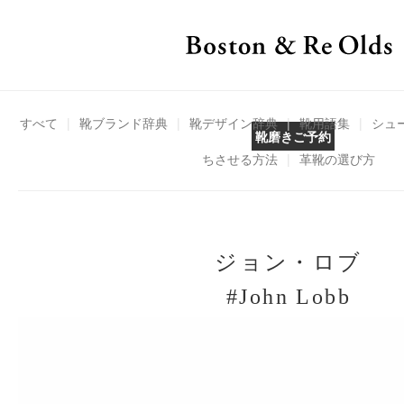
すべて
|
靴ブランド辞典
|
靴デザイン辞典
|
靴用語集
|
シュ
靴磨きご予約
ちさせる方法
|
革靴の選び方
ジョン・ロブ
#John Lobb