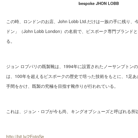
bespoke JHON LOBB
この時、ロンドンのお店、John Lobb Ltd.だけは一族の手に残
ドン」（John Lobb London）の名前で、ビスポーク専門ブラ
る。
ジョン ロブパリの既製靴は、1994年に設置されたノーサンプトン
は、100年を超えるビスポークの歴史で培った技術をもとに、1足あ
手間をかけ、既製の究極を目指す靴作りが行われている。
これは、ジョン・ロブが今も尚、キングオブシューズと呼ばれる所
http://bit.ly/2EptqSe