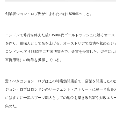
創業者ジョン・ロブ氏が生まれたのは1829年のこと。
ロンドンで修行を終えた後1950年代ゴールドラッシュに沸くオー
を作り、靴職人として名を上げる。オーストリアで成功を収めたジョ
ロンドンへ戻り1862年に万国博覧会で、金賞を受賞した。翌年に
室御用達）の称号を獲得している。
驚くべきはジョン・ロブはこの時店舗開店前で、店舗を開店したのはこ
ジョン・ロブはロンドンのリージェント・ストリートに第一号店を
にはすぐに一流のブーツ職人としての地位を築き政治家や財政エリ
集めた。