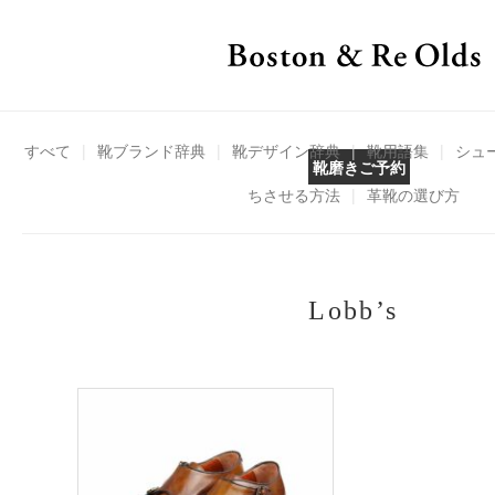
すべて
|
靴ブランド辞典
|
靴デザイン辞典
|
靴用語集
|
シュ
靴磨きご予約
ちさせる方法
|
革靴の選び方
Lobb’s