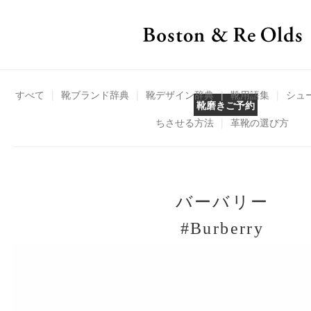
すべて
|
靴ブランド辞典
|
靴デザイン辞典
|
靴用語集
|
シュ
靴磨きご予約
ちさせる方法
|
革靴の選び方
バーバリー
#Burberry