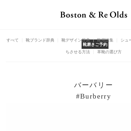
すべて
|
靴ブランド辞典
|
靴デザイン辞典
|
靴用語集
|
シュ
靴磨きご予約
ちさせる方法
|
革靴の選び方
バーバリー
#Burberry