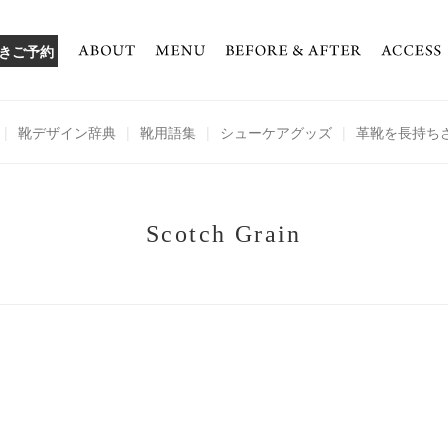
きご予約
|
靴デザイン辞典
|
靴用語集
|
シューケアグッズ
|
革靴を長持ち
Scotch Grain