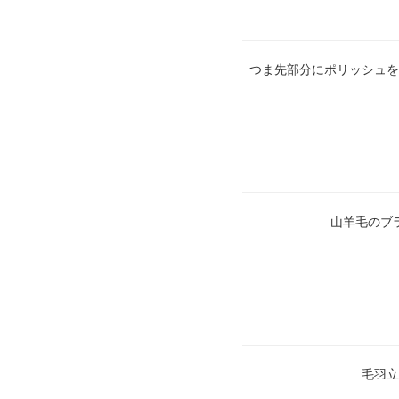
つま先部分にポリッシュを
山羊毛のブ
毛羽立