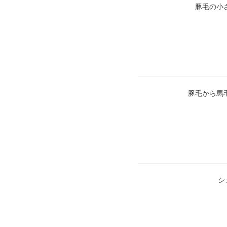
豚毛の小
豚毛から馬
シ