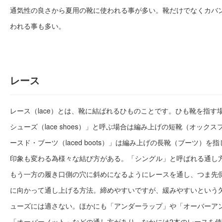
通気性の良さから夏用の靴に使われる事が多い。靴だけでなくカバ
われる事も多い。
レース
レース（lace）とは、靴に結ばれるひものことです。ひも靴を指す
シューズ（lace shoes）」と呼ぶ場合は編み上げの短靴（オック
ースド・ブーツ（laced boots）」は編み上げの長靴（ブーツ）
印象も変わる為様々な結び方がある。「シングル」と呼ばれる通し
もう一方の履き口側の穴に斜めになるようにレースを通し、つま先
に向かって通し上げる方法。締めやすいですが、緩みやすいという
ューズには適さない。ほかにも「アンダーラップ」や「オーバーア
「オーバーノット」などの通し方があり、なかには2本のレースを