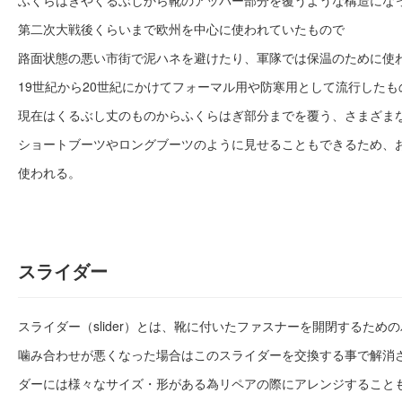
ふくらはぎやくるぶしから靴のアッパー部分を覆うような構造にな
第二次大戦後くらいまで欧州を中心に使われていたもので
路面状態の悪い市街で泥ハネを避けたり、軍隊では保温のために使
19世紀から20世紀にかけてフォーマル用や防寒用として流行したも
現在はくるぶし丈のものからふくらはぎ部分までを覆う、さまざま
ショートブーツやロングブーツのように見せることもできるため、
使われる。
スライダー
スライダー（slider）とは、靴に付いたファスナーを開閉するため
噛み合わせが悪くなった場合はこのスライダーを交換する事で解消
ダーには様々なサイズ・形がある為リペアの際にアレンジすること