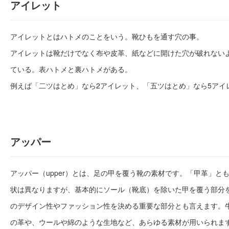
アイレット
アイレットとはハトメのことをいう。靴ひもを通す穴の事。
アイレットは靴だけでなく布や皮革、紙などに開けた穴が破れない
ている。表ハトメと裏ハトメがある。
例えば「二ツはとめ」なら2アイレット、「五ツはとめ」なら5アイ
アッパー
アッパー（upper）とは、足の甲を覆う靴の素材です。「甲革」と
状は異なりますが、基本的にソール（靴底）を除いた甲を覆う部分
のデザイン性やファッション性を決める重要な部分とも言えます。
の革や、ウールや綿のような生地など、あらゆる素材が用いられま