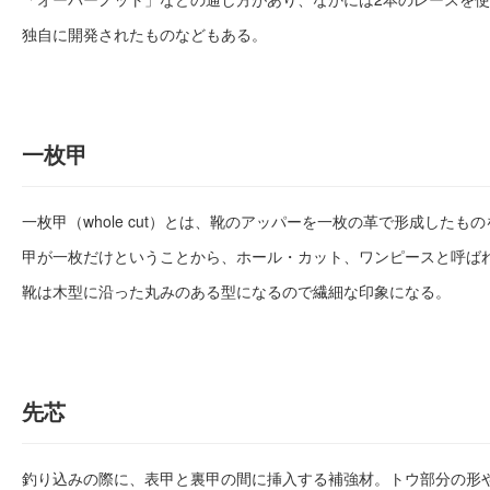
独自に開発されたものなどもある。
一枚甲
一枚甲（whole cut）とは、靴のアッパーを一枚の革で形成したも
甲が一枚だけということから、ホール・カット、ワンピースと呼ば
靴は木型に沿った丸みのある型になるので繊細な印象になる。
先芯
釣り込みの際に、表甲と裏甲の間に挿入する補強材。トウ部分の形