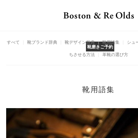
すべて
|
靴ブランド辞典
|
靴デザイン辞典
|
靴用語集
|
シュ
靴磨きご予約
ちさせる方法
|
革靴の選び方
靴用語集