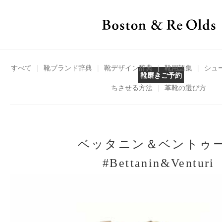
すべて
|
靴ブランド辞典
|
靴デザイン辞典
|
靴用語集
|
シュ
靴磨きご予約
ちさせる方法
|
革靴の選び方
ベッタニン＆ベントゥ
#Bettanin&Venturi