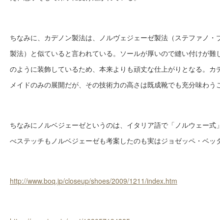
ちなみに、カデノン製法は、ノルヴェジェーゼ製法（ステファノ・
製法）と似ていると言われている。ソールが厚いので縫い付けが難
のように装飾しているため、本来よりも頑丈な仕上がりとなる。カ
メイドのみの展開だが、その技術力の高さは既成靴でも充分味わう
ちなみにノルベジェーゼというのは、イタリア語で「ノルウェー式
べステッチもノルベジェーゼも考案したのも実はジョゼッペ・ベッ
http://www.boq.jp/closeup/shoes/2009/1211/index.htm