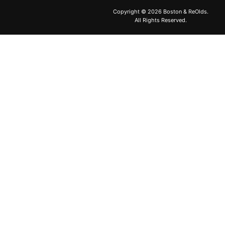
Copyright ©
2026 Boston & ReOlds.
All Rights Reserved.