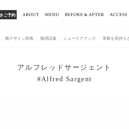
きご予約
|
靴デザイン辞典
|
靴用語集
|
シューケアグッズ
|
革靴を長持ち
アルフレッドサージェント
#Alfred Sargent