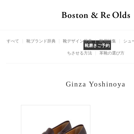
すべて
|
靴ブランド辞典
|
靴デザイン辞典
|
靴用語集
|
シュ
靴磨きご予約
ちさせる方法
|
革靴の選び方
Ginza Yoshinoya