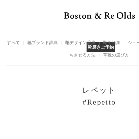
すべて
|
靴ブランド辞典
|
靴デザイン辞典
|
靴用語集
|
シュ
靴磨きご予約
ちさせる方法
|
革靴の選び方
レペット
#Repetto