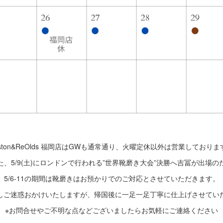
oston&ReOlds 福岡店はGWも通常通り、火曜定休以外は営業しておりま
た、5/9(土)にロンドンで行われる”世界靴磨き大会”決勝へ吉冨が出場の
5/6-11の期間は靴磨きはお預かりでのご対応とさせていただきます。
しご迷惑おかけいたしますが、帰国後に一足一足丁寧に仕上げさせてい
※お問合せやご不明な点などございましたらお気軽にご連絡ください