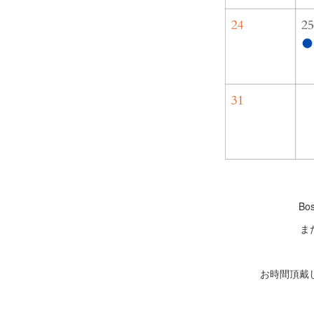
B
ま
お時間頂戴